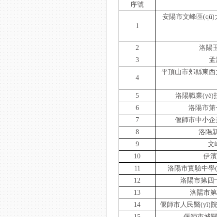
序號
安陽市文峰區(qū)大
1
2
洛陽玉
3
孟
平頂山市郟縣東西
4
5
洛陽職業(yè)技
6
洛陽市第一中
7
偃師市中小企業
8
洛陽新
9
文
10
伊濱
11
洛陽市實驗中學(x
12
洛陽市第四十
13
洛陽市第一
14
偃師市人民醫(yī)院（
15
偃師市城關(