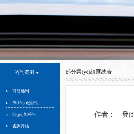
部分業(yè)績匯總表
咨詢案例
可研編制
風(fēng)險評估
作者： 發(fā
節(jié)能報告
咨詢評估