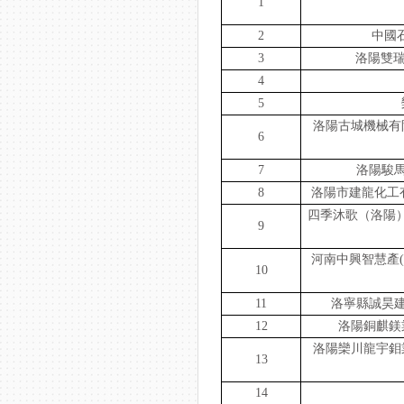
1
2
中國
3
洛陽雙瑞
4
5
洛陽古城機械有限
6
7
洛陽駿馬
8
洛陽市建龍化工
四季沐歌（洛陽）
9
河南中興智慧產(ch
10
11
洛寧縣誠昊建材
12
洛陽銅麒鎂業
洛陽欒川龍宇鉬業
13
14