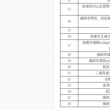
12
老城與邙山交巡警交通
13
偃師市齊莊、高莊
14
15
16
洛陽市王城
洛陽市城鄉(xiā
17
18
偃師市城市
19
偃師市西區(
20
新安
21
二廣高速
22
汝陽
23
孟津
24
孟
25
偃師
26
偃師