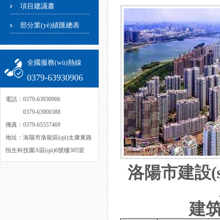
項目建議書
部分業(yè)績匯總表
全國服務(wù)熱線
0379-63930906
電話：0379-63930906
電話：
0379-63900388
傳真：0379-65557469
地址：洛陽市洛龍區(qū)太康東路
恒生科技園A區(qū)6號樓305室
洛陽市建設(s
建