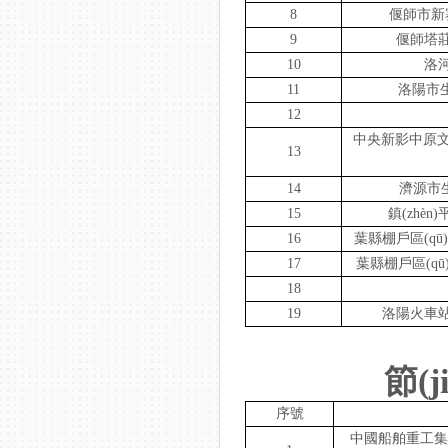
8
偃師市新寨
9
偃師塔莊
10
洛河
11
洛陽市生
12
中央新影中原文化產
13
14
濟源市生
15
鎮(zhè
16
葉縣棚戶區(qū
17
葉縣棚戶區(qū
18
19
洛陽火車站
節(j
序號
中國船舶重工集