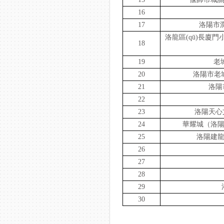
16
17
洛陽市澗
洛龍區(qū)長廈門小
18
19
老
20
洛陽市老城
21
洛陽
22
23
洛陽天心文化
24
華耀城（洛陽）
25
洛陽建龍吸
26
27
28
29
30