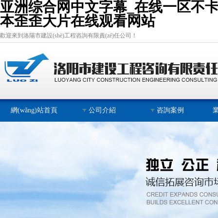
亚洲综合网中文字幕_在线一区不卡
本歪歪大片在线观看网站
歡迎來到洛陽市建設(shè)工程咨詢有限責(zé)任公司！
網(wǎng)站首頁
公司介紹
咨詢案例
業