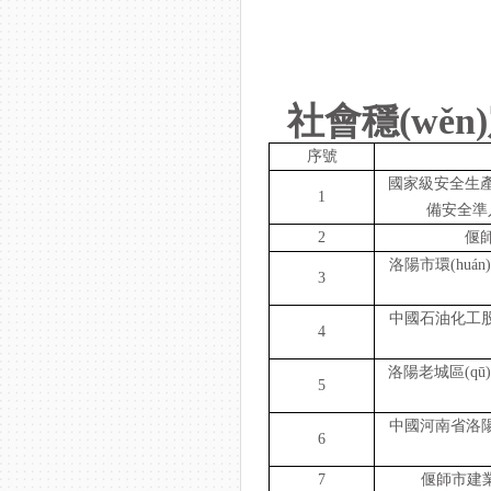
社會穩(wěn
序號
國家級安全生產(ch
1
備安全準入
2
偃師
洛陽市環(huá
3
中國石油化工
4
洛陽老城區(qū
5
中國河南省洛陽市
6
7
偃師市建業(