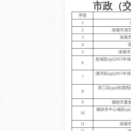
市政（交
序號
1
2
洛陽市漢宮
3
洛陽市
4
5
洛陽市東
老城區(qū)2015年
6
瀍河區(qū)2015年
7
西工區(qū)和澗西
8
9
偃師市夏都
偃師市中心城區(qū
10
11
洛陽市